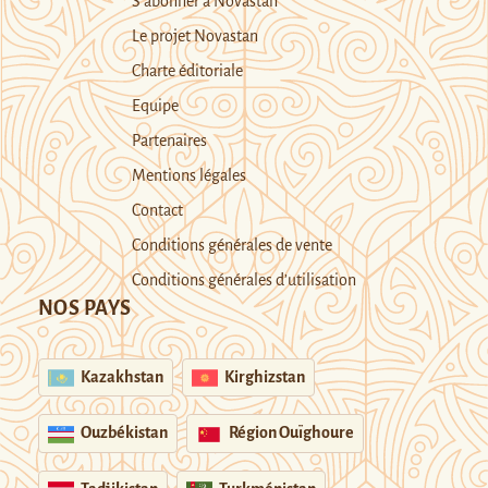
S’abonner à Novastan
Le projet Novastan
Charte éditoriale
Equipe
Partenaires
Mentions légales
Contact
Conditions générales de vente
Conditions générales d’utilisation
NOS PAYS
Kazakhstan
Kirghizstan
Ouzbékistan
Région Ouïghoure