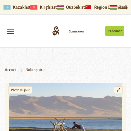
Kazakhstan
Kirghizstan
Ouzbékistan
Région Ouïghoure
Tadjik
S’abonner
Connexion
Accueil
Balançoire
Photo du jour