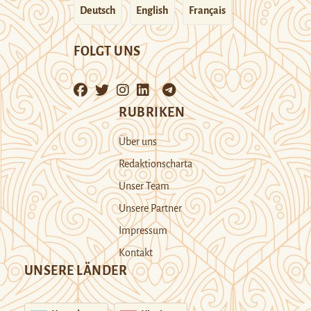
Deutsch
English
Français
FOLGT UNS
RUBRIKEN
Über uns
Redaktionscharta
Unser Team
Unsere Partner
Impressum
Kontakt
UNSERE LÄNDER