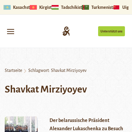
Kasachstan
Kirgistan
Tadschikistan
Turkmenistan
Uigu
Unterstützt uns
Startseite
Schlagwort:
Shavkat Mirziyoyev
Shavkat Mirziyoyev
Der belarussische Präsident
Alexander Lukaschenka zu Besuch