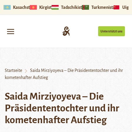
Kasachstan
Kirgistan
Tadschikistan
Turkmenistan
Uigu
Unterstützt uns
Startseite
Saida Mirziyoyeva – Die Präsidententochter und ihr
kometenhafter Aufstieg
Saida Mirziyoyeva – Die
Präsidententochter und ihr
kometenhafter Aufstieg