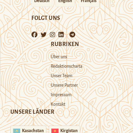
Deutsch
English
Français
FOLGT UNS
RUBRIKEN
Über uns
Redaktionscharta
Unser Team
Unsere Partner
Impressum
Kontakt
UNSERE LÄNDER
Kasachstan
Kirgistan