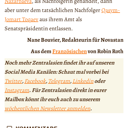
Nazarbaeva
, als Nachfolgerin gehandelt, dann
aber unter dem tatsächlichen Nachfolger
Qasym-
Jomart Toqaev
aus ihrem Amt als
Senatspräsidentin entlassen.
Nane Bouvier, Redakteurin für Novastan
Aus dem
Französischen
von Robin Roth
Noch mehr Zentralasien findet ihr auf unseren
Social Media Kanälen: Schaut mal vorbei bei
Twitter
,
Facebook
,
Telegram
,
Linkedin
oder
Instagram
. Für Zentralasien direkt in eurer
Mailbox könnt ihr euch auch zu unserem
wöchentlichen Newsletter anmelden
.