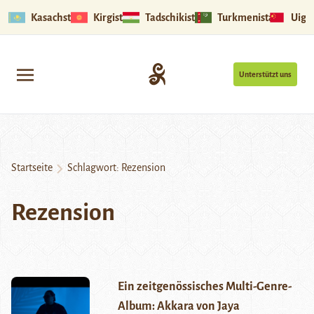
Kasachstan
Kirgistan
Tadschikistan
Turkmenistan
Uigu
Unterstützt uns
Startseite
Schlagwort:
Rezension
Rezension
Ein zeitgenössisches Multi-Genre-
Album: Akkara von Jaya