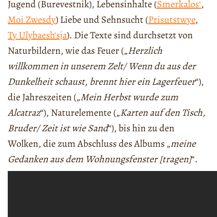
Jugend (Burevestnik), Lebensinhalte (
Smerkalos‘
,
Moi Zwesdy
) Liebe und Sehnsucht (
Prisutstwye
,
Ty Ulybaesh‘sja
). Die Texte sind durchsetzt von
Naturbildern, wie das Feuer („
Herzlich
willkommen in unserem Zelt/ Wenn du aus der
Dunkelheit schaust, brennt hier ein Lagerfeuer
“),
die Jahreszeiten („
Mein Herbst wurde zum
Alcatraz
“), Naturelemente („
Karten auf den Tisch,
Bruder/ Zeit ist wie Sand
“), bis hin zu den
Wolken, die zum Abschluss des Albums „
meine
Gedanken aus dem Wohnungsfenster [tragen]
“.