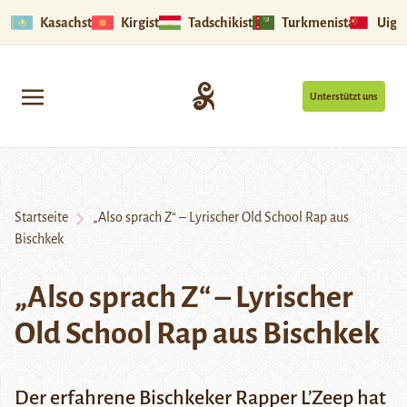
Kasachstan
Kirgistan
Tadschikistan
Turkmenistan
Uigu
Unterstützt uns
Startseite
„Also sprach Z“ – Lyrischer Old School Rap aus
Bischkek
„Also sprach Z“ – Lyrischer
Old School Rap aus Bischkek
Der erfahrene Bischkeker Rapper L’Zeep hat