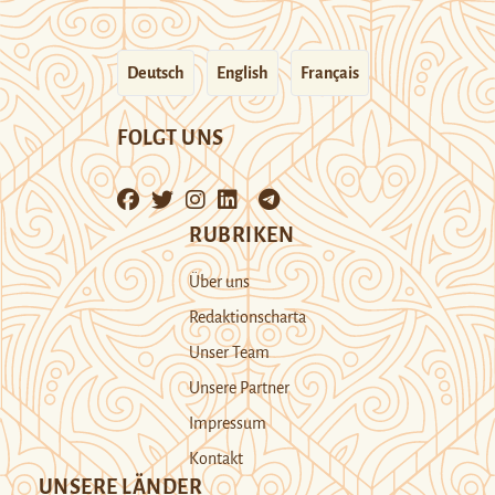
Deutsch
English
Français
FOLGT UNS
RUBRIKEN
Über uns
Redaktionscharta
Unser Team
Unsere Partner
Impressum
Kontakt
UNSERE LÄNDER