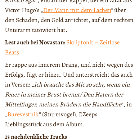
einfach egal
“, erklärt der Rapper, der ein Zitat aus
Victor Hugo’s „
Der Mann mit dem Lachen
“ über
den Schaden, den Gold anrichtet, auf dem rechten
Unterarm tätowiert hat.
Lest auch bei Novastan:
Skriptonit – Zeitlose
Beats
Er rappe aus innerem Drang, und nicht wegen des
Erfolgs, fügt er hinzu. Und unterstreicht das auch
in Versen: „
Ich brauche das Mic so sehr, wenn ein
Feuer in meiner Brust brennt/ Den Hatern der
Mittelfinger, meinen Brüdern die Handfläche
“, in
„
Burevestnik
“ (Sturmvogel), L’Zeeps
Lieblingsstück aus dem Album.
13 nachdenkliche Tracks