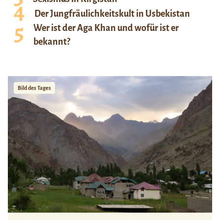
Der Jungfräulichkeitskult in Usbekistan
Wer ist der Aga Khan und wofür ist er
bekannt?
Bild des Tages