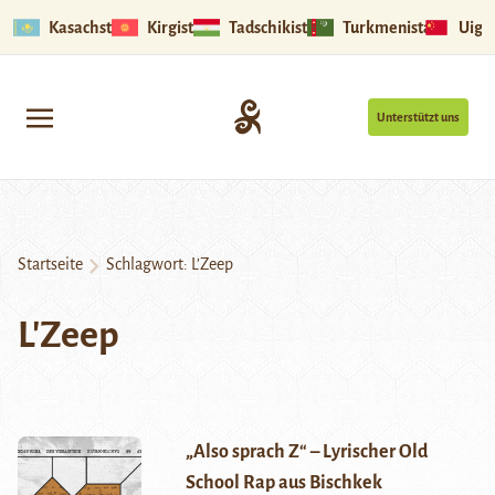
Kasachstan
Kirgistan
Tadschikistan
Turkmenistan
Uigu
Unterstützt uns
Startseite
Schlagwort:
L’Zeep
L'Zeep
„Also sprach Z“ – Lyrischer Old
School Rap aus Bischkek