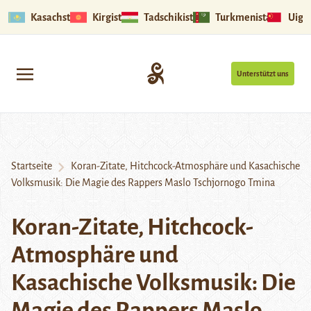
Kasachstan
Kirgistan
Tadschikistan
Turkmenistan
Uigu
Unterstützt uns
Startseite
Koran-Zitate, Hitchcock-Atmosphäre und Kasachische
Volksmusik: Die Magie des Rappers Maslo Tschjornogo Tmina
Koran-Zitate, Hitchcock-
Atmosphäre und
Kasachische Volksmusik: Die
Magie des Rappers Maslo