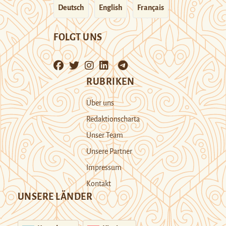
Deutsch
English
Français
FOLGT UNS
RUBRIKEN
Über uns
Redaktionscharta
Unser Team
Unsere Partner
Impressum
Kontakt
UNSERE LÄNDER