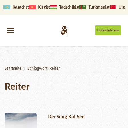
Kasachstan
Kirgistan
Tadschikistan
Turkmenistan
Uigu
Unterstützt uns
Startseite
Schlagwort:
Reiter
Reiter
Der Song-Köl-See