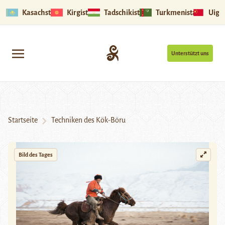
Kasachstan
Kirgistan
Tadschikistan
Turkmenistan
Uigu
Unterstützt uns
Startseite
Techniken des Kök-Böru
Bild des Tages