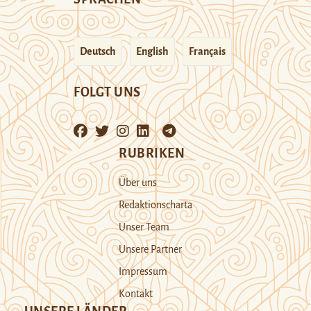
Deutsch
English
Français
FOLGT UNS
RUBRIKEN
Über uns
Redaktionscharta
Unser Team
Unsere Partner
Impressum
Kontakt