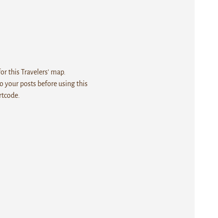
r this Travelers' map.
 your posts before using this
rtcode.