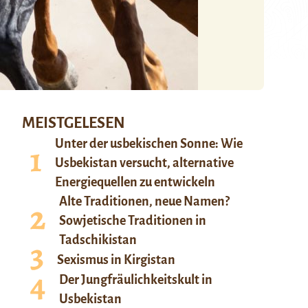
MEISTGELESEN
Unter der usbekischen Sonne: Wie
Usbekistan versucht, alternative
Energiequellen zu entwickeln
Alte Traditionen, neue Namen?
Sowjetische Traditionen in
Tadschikistan
Sexismus in Kirgistan
Der Jungfräulichkeitskult in
Usbekistan