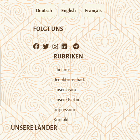
Deutsch
English
Français
FOLGT UNS
RUBRIKEN
Über uns
Redaktionscharta
Unser Team
Unsere Partner
Impressum
Kontakt
UNSERE LÄNDER