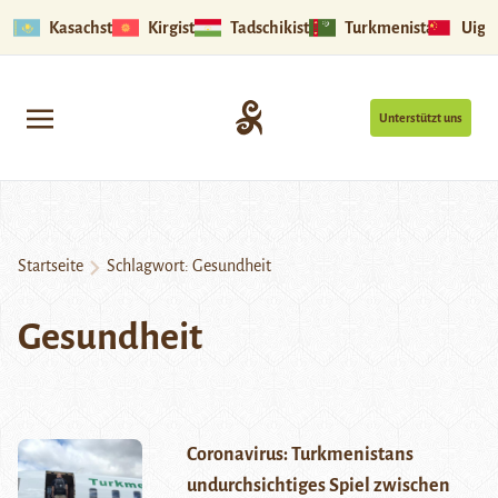
Kasachstan
Kirgistan
Tadschikistan
Turkmenistan
Uigu
Unterstützt uns
Startseite
Schlagwort:
Gesundheit
Gesundheit
Coronavirus: Turkmenistans
undurchsichtiges Spiel zwischen