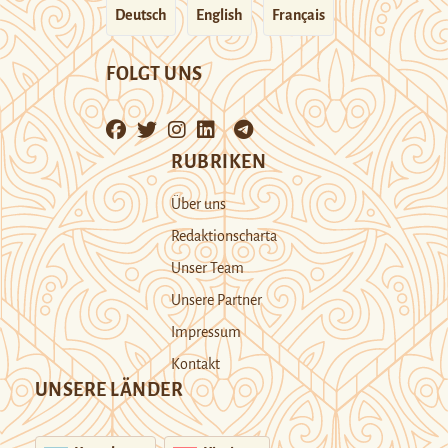
Deutsch
English
Français
FOLGT UNS
RUBRIKEN
Über uns
Redaktionscharta
Unser Team
Unsere Partner
Impressum
Kontakt
UNSERE LÄNDER