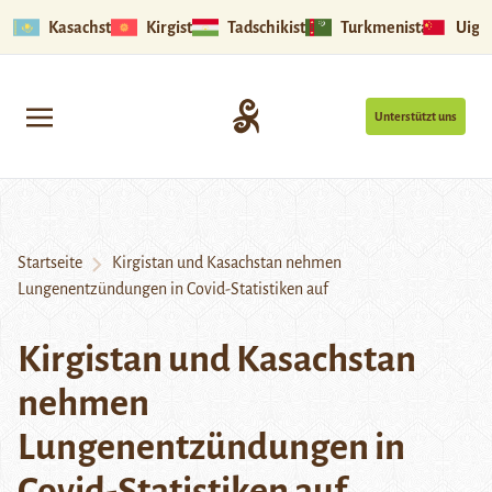
Kasachstan
Kirgistan
Tadschikistan
Turkmenistan
Uigu
Unterstützt uns
Startseite
Kirgistan und Kasachstan nehmen
Lungenentzündungen in Covid-Statistiken auf
Kirgistan und Kasachstan
nehmen
Lungenentzündungen in
Covid-Statistiken auf