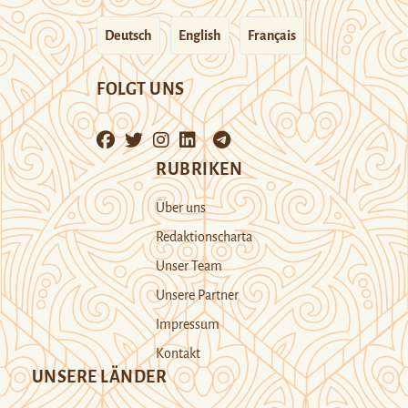
Deutsch
English
Français
FOLGT UNS
RUBRIKEN
Über uns
Redaktionscharta
Unser Team
Unsere Partner
Impressum
Kontakt
UNSERE LÄNDER