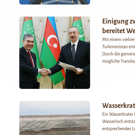
Einigung z
bereitet We
Mit einem vielve
Turkmenistan ers
Durch die gemeins
mögliche Transk
Wasserkrat
Ein Wasserkrater
Wasserloch entsta
entsprechendes L