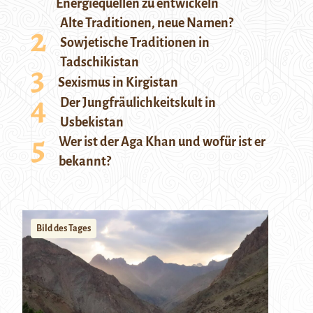
Energiequellen zu entwickeln
Alte Traditionen, neue Namen?
Sowjetische Traditionen in
Tadschikistan
Sexismus in Kirgistan
Der Jungfräulichkeitskult in
Usbekistan
Wer ist der Aga Khan und wofür ist er
bekannt?
Bild des Tages