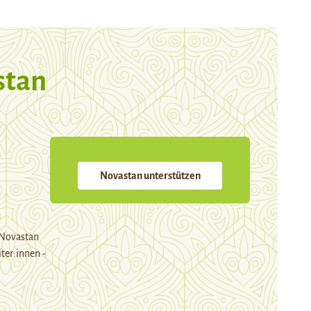
stan
Novastan unterstützen
 Novastan
ter:innen -