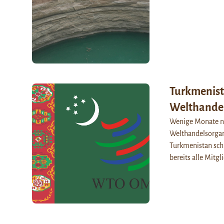
Turkmenist
Welthandel
Wenige Monate na
Welthandelsorgani
Turkmenistan schl
bereits alle Mitg