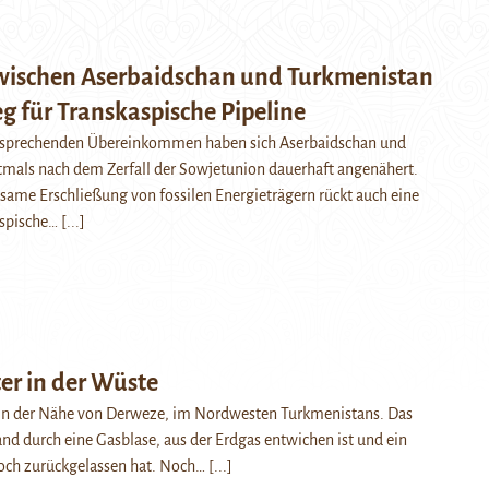
wischen Aserbaidschan und Turkmenistan
g für Transkaspische Pipeline
rsprechenden Übereinkommen haben sich Aserbaidschan und
tmals nach dem Zerfall der Sowjetunion dauerhaft angenähert.
ame Erschließung von fossilen Energieträgern rückt auch eine
aspische…
[...]
er in der Wüste
 in der Nähe von Derweze, im Nordwesten Turkmenistans. Das
nd durch eine Gasblase, aus der Erdgas entwichen ist und ein
och zurückgelassen hat. Noch…
[...]