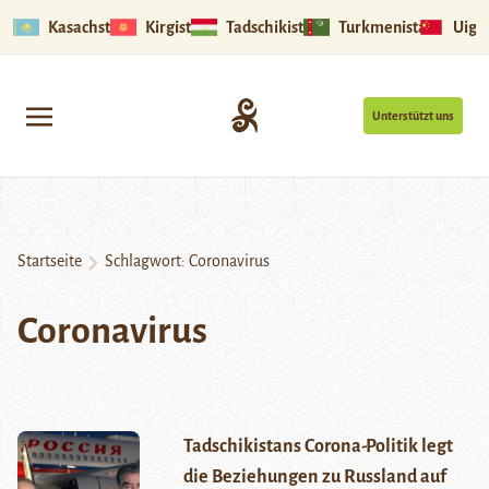
Kasachstan
Kirgistan
Tadschikistan
Turkmenistan
Uigu
Unterstützt uns
Startseite
Schlagwort:
Coronavirus
Coronavirus
Tadschikistans Corona-Politik legt
die Beziehungen zu Russland auf