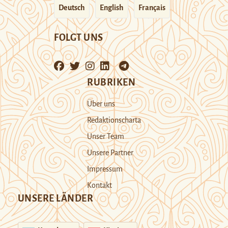
Deutsch
English
Français
FOLGT UNS
RUBRIKEN
Über uns
Redaktionscharta
Unser Team
Unsere Partner
Impressum
Kontakt
UNSERE LÄNDER