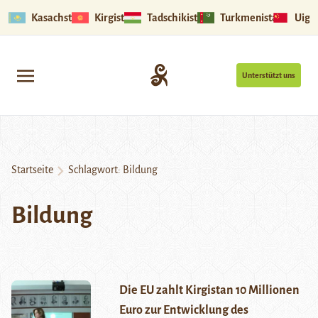
Kasachstan
Kirgistan
Tadschikistan
Turkmenistan
Uigu
Unterstützt uns
Startseite
Schlagwort:
Bildung
Bildung
Die EU zahlt Kirgistan 10 Millionen
Euro zur Entwicklung des