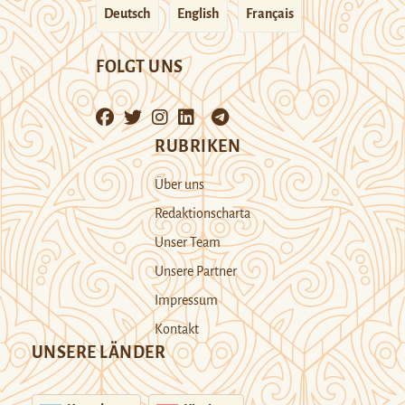
Deutsch
English
Français
FOLGT UNS
RUBRIKEN
Über uns
Redaktionscharta
Unser Team
Unsere Partner
Impressum
Kontakt
UNSERE LÄNDER