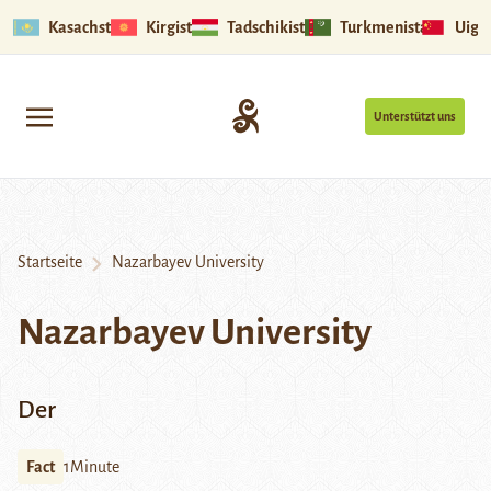
Kasachstan
Kirgistan
Tadschikistan
Turkmenistan
Uigu
Unterstützt uns
Startseite
Nazarbayev University
Nazarbayev University
Der
Fact
1Minute