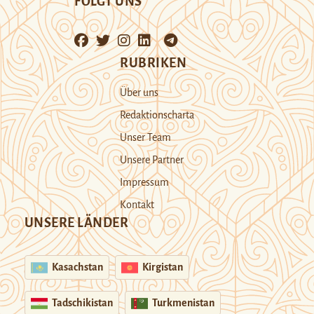
FOLGT UNS
RUBRIKEN
Über uns
Redaktionscharta
Unser Team
Unsere Partner
Impressum
Kontakt
UNSERE LÄNDER
Kasachstan
Kirgistan
Tadschikistan
Turkmenistan