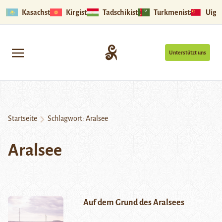
Kasachstan
Kirgistan
Tadschikistan
Turkmenistan
Uigu
Unterstützt uns
Startseite
Schlagwort:
Aralsee
Aralsee
Auf dem Grund des Aralsees