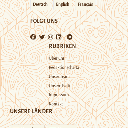
Deutsch
English
Français
FOLGT UNS
RUBRIKEN
Über uns
Redaktionscharta
Unser Team
Unsere Partner
Impressum
Kontakt
UNSERE LÄNDER