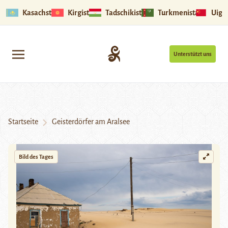
Kasachstan
Kirgistan
Tadschikistan
Turkmenistan
Uigu
Unterstützt uns
Startseite
Geisterdörfer am Aralsee
Bild des Tages