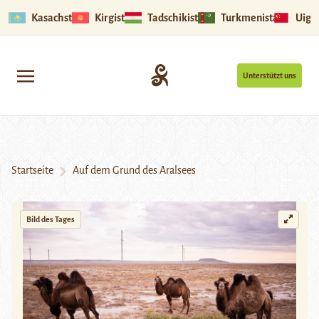
Kasachstan
Kirgistan
Tadschikistan
Turkmenistan
Uigu
Unterstützt uns
Startseite
Auf dem Grund des Aralsees
Bild des Tages