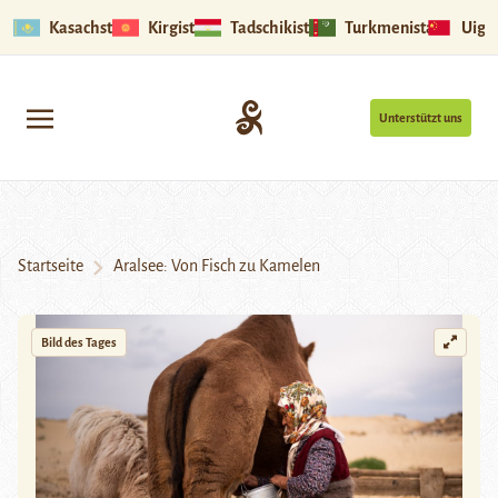
Kasachstan
Kirgistan
Tadschikistan
Turkmenistan
Uigu
Unterstützt uns
Startseite
Aralsee: Von Fisch zu Kamelen
Bild des Tages