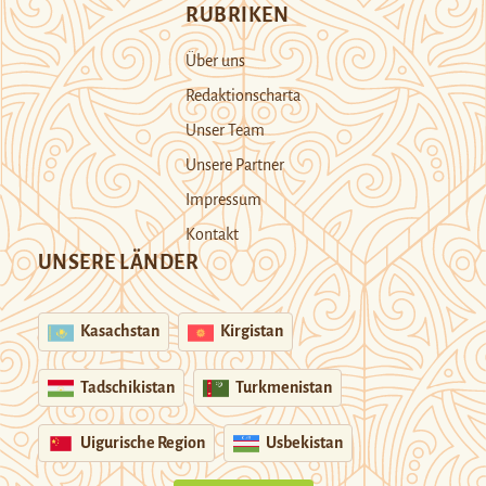
RUBRIKEN
Über uns
Redaktionscharta
Unser Team
Unsere Partner
Impressum
Kontakt
UNSERE LÄNDER
Kasachstan
Kirgistan
Tadschikistan
Turkmenistan
Uigurische Region
Usbekistan