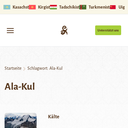
Kasachstan
Kirgistan
Tadschikistan
Turkmenistan
Uigu
Unterstützt uns
Startseite
Schlagwort:
Ala-Kul
Ala-Kul
Kälte