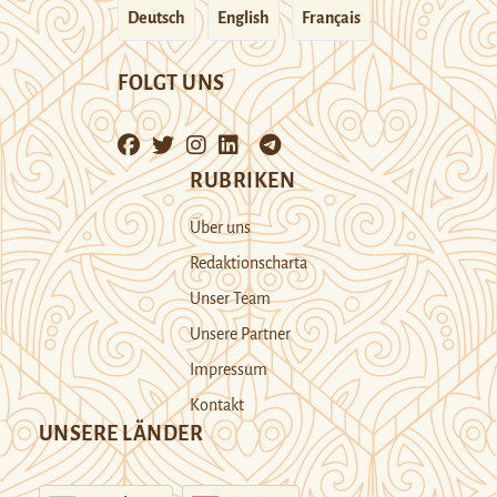
Deutsch
English
Français
FOLGT UNS
RUBRIKEN
Über uns
Redaktionscharta
Unser Team
Unsere Partner
Impressum
Kontakt
UNSERE LÄNDER