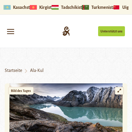
Kasachstan
Kirgistan
Tadschikistan
Turkmenistan
Uigu
Unterstützt uns
Startseite
Ala-Kul
Bild des Tages