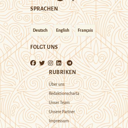
SPRACHEN
Deutsch
English
Français
FOLGT UNS
RUBRIKEN
Über uns
Redaktionscharta
Unser Team
Unsere Partner
Impressum