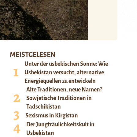
MEISTGELESEN
Unter der usbekischen Sonne: Wie
Usbekistan versucht, alternative
Energiequellen zu entwickeln
Alte Traditionen, neue Namen?
Sowjetische Traditionen in
Tadschikistan
Sexismus in Kirgistan
Der Jungfräulichkeitskult in
Usbekistan