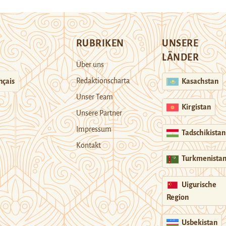
RUBRIKEN
UNSERE
LÄNDER
Über uns
Redaktionscharta
nçais
Kasachstan
Unser Team
Kirgistan
Unsere Partner
Impressum
Tadschikistan
Kontakt
Turkmenista
Uigurische
Region
Usbekistan