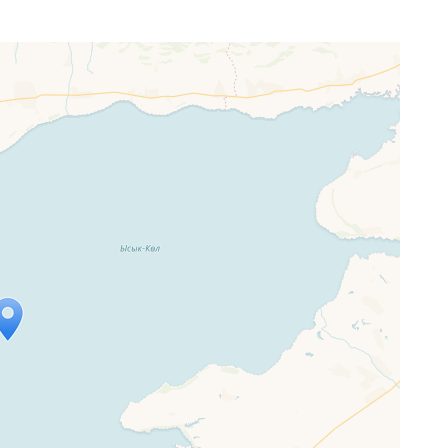
p wird geladen …
ne Seite vollständig geladen wurde,
letJS-Dateien.