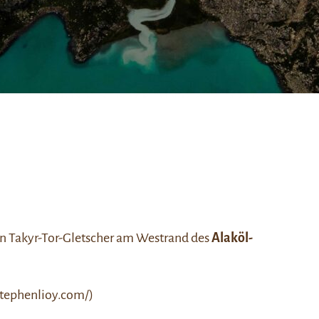
en Takyr-Tor-Gletscher am Westrand des
Alaköl-
stephenlioy.com/
)