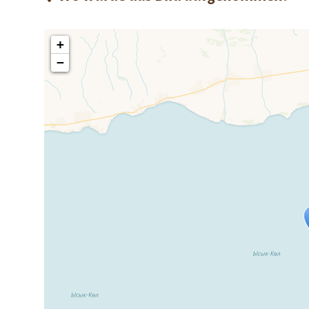
+
−
Travelers' Ma
Wenn du dies siehst, nachdem dei
fehlen leaf