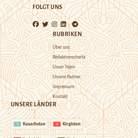
FOLGT UNS
RUBRIKEN
Über uns
Redaktionscharta
Unser Team
Unsere Partner
Impressum
Kontakt
UNSERE LÄNDER
Kasachstan
Kirgistan