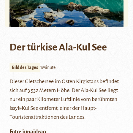
Der türkise Ala-Kul See
Bild des Tages
1Minute
Dieser Gletschersee im Osten Kirgistans befindet
sich auf 3 532 Metern Höhe.
Der
Ala-Kul
See liegt
nur ein paar Kilometer Luftlinie vom berühmten
Issyk-Kul See
entfernt, einer der Haupt-
Touristenattraktionen des Landes.
Foto:
junaidrao