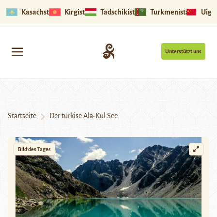
Kasachstan
Kirgistan
Tadschikistan
Turkmenistan
Uigu
Unterstützt uns
Startseite
Der türkise Ala-Kul See
Bild des Tages