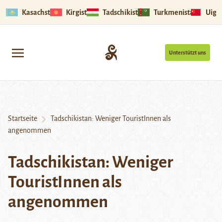
Kasachstan
Kirgistan
Tadschikistan
Turkmenistan
Uigu
Unterstützt uns
Startseite
Tadschikistan: Weniger TouristInnen als
angenommen
Tadschikistan: Weniger
TouristInnen als
angenommen