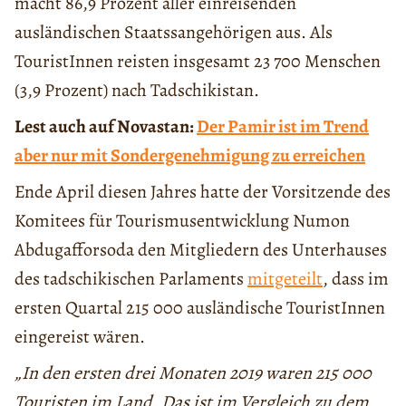
macht 86,9 Prozent aller einreisenden
ausländischen Staatssangehörigen aus. Als
TouristInnen reisten insgesamt 23 700 Menschen
(3,9 Prozent) nach Tadschikistan.
Lest auch auf Novastan:
Der Pamir ist im Trend
aber nur mit Sondergenehmigung zu erreichen
Ende April diesen Jahres hatte der Vorsitzende des
Komitees für Tourismusentwicklung Numon
Abdugafforsoda den Mitgliedern des Unterhauses
des tadschikischen Parlaments
mitgeteilt
, dass im
ersten Quartal 215 000 ausländische TouristInnen
eingereist wären.
„In den ersten drei Monaten 2019 waren 215 000
Touristen im Land. Das ist im Vergleich zu dem