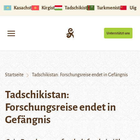
Kasachstan
Kirgistan
Tadschikistan
Turkmenistan
Uigu
Unterstützt uns
Startseite
Tadschikistan: Forschungsreise endet in Gefängnis
Tadschikistan:
Forschungsreise endet in
Gefängnis