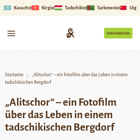
Kasachstan
Kirgistan
Tadschikistan
Turkmenistan
Uigu
Unterstützt uns
Startseite
„Alitschor“ – ein Fotofilm über das Leben in einem
tadschikischen Bergdorf
„Alitschor“ – ein Fotofilm
über das Leben in einem
tadschikischen Bergdorf