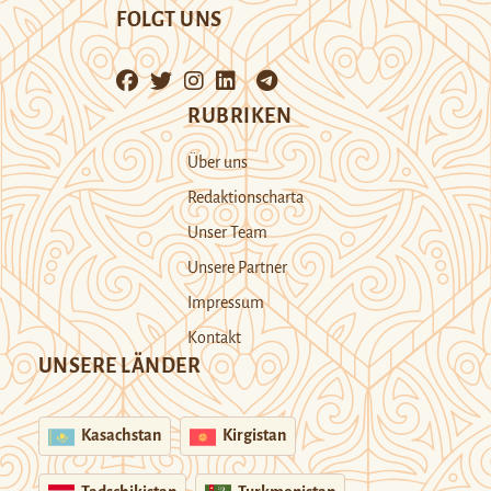
FOLGT UNS
RUBRIKEN
Über uns
Redaktionscharta
Unser Team
Unsere Partner
Impressum
Kontakt
UNSERE LÄNDER
Kasachstan
Kirgistan