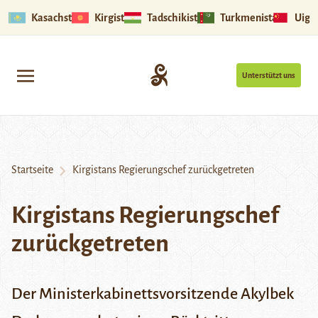
Kasachstan
Kirgistan
Tadschikistan
Turkmenistan
Uigu
Unterstützt uns
Startseite
Kirgistans Regierungschef zurückgetreten
Kirgistans Regierungschef
zurückgetreten
Der Ministerkabinettsvorsitzende Akylbek