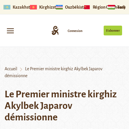
Kazakhstan
Kirghizstan
Ouzbékistan
Région Ouïghoure
Tadjik
S’abonner
Connexion
Accueil
Le Premier ministre kirghiz Akylbek Japarov
démissionne
Le Premier ministre kirghiz
Akylbek Japarov
démissionne