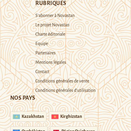
RUBRIQUES
S’abonner à Novastan
Le projet Novastan
Charte éditoriale
Equipe
Partenaires
Mentions légales
Contact
Conditions générales de vente
Conditions générales d’utilisation
NOS PAYS
Kazakhstan
Kirghizstan