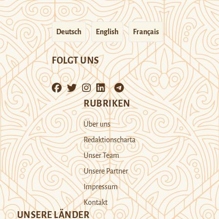
Deutsch
English
Français
FOLGT UNS
RUBRIKEN
Über uns
Redaktionscharta
Unser Team
Unsere Partner
Impressum
Kontakt
UNSERE LÄNDER