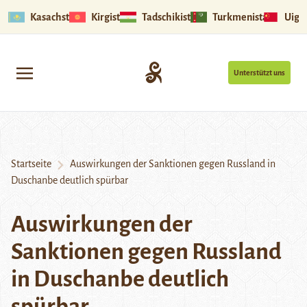
Kasachstan
Kirgistan
Tadschikistan
Turkmenistan
Uigu
Unterstützt uns
Startseite
Auswirkungen der Sanktionen gegen Russland in
Duschanbe deutlich spürbar
Auswirkungen der
Sanktionen gegen Russland
in Duschanbe deutlich
spürbar