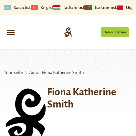
Kasachstan
Kirgistan
Tadschikistan
Turkmenistan
Uigu
Unterstützt uns
Startseite
Autor: Fiona Katherine Smith
Fiona Katherine
Smith