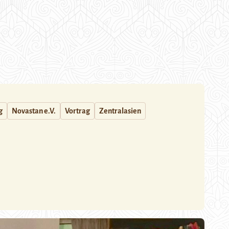
g
Novastan e.V.
Vortrag
Zentralasien