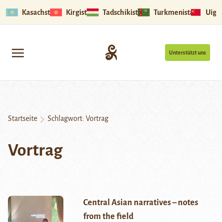
Kasachstan
Kirgistan
Tadschikistan
Turkmenistan
Uigu
Unterstützt uns
Startseite
Schlagwort:
Vortrag
Vortrag
Central Asian narratives – notes
from the field