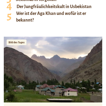
Der Jungfräulichkeitskult in Usbekistan
Wer ist der Aga Khan und wofür ist er
bekannt?
Bild des Tages