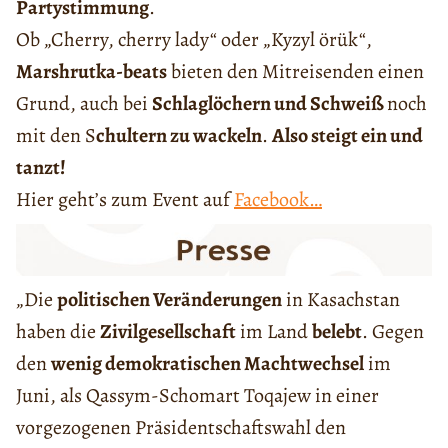
Partystimmung
.
Ob „Cherry, cherry lady“ oder „Kyzyl örük“,
Marshrutka-beats
bieten den Mitreisenden einen
Grund, auch bei
Schlaglöchern und Schweiß
noch
mit den S
chultern zu wackeln
.
Also steigt ein und
tanzt!
Hier geht’s zum Event auf
Facebook…
„Die
politischen Veränderungen
in Kasachstan
haben die
Zivilgesellschaft
im Land
belebt
. Gegen
den
wenig demokratischen Machtwechsel
im
Juni, als Qassym-Schomart Toqajew in einer
vorgezogenen Präsidentschaftswahl den