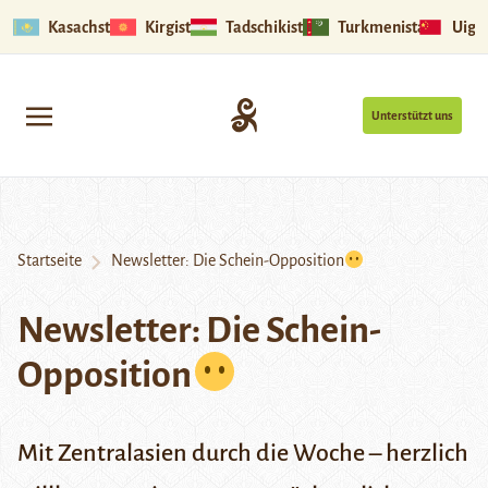
Kasachstan
Kirgistan
Tadschikistan
Turkmenistan
Uigu
Unterstützt uns
Startseite
Newsletter: Die Schein-Opposition
Newsletter: Die Schein-
Opposition
Mit Zentralasien durch die Woche – herzlich