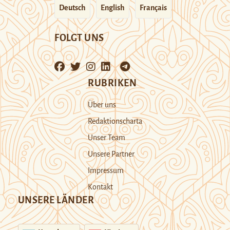
Deutsch
English
Français
FOLGT UNS
RUBRIKEN
Über uns
Redaktionscharta
Unser Team
Unsere Partner
Impressum
Kontakt
UNSERE LÄNDER