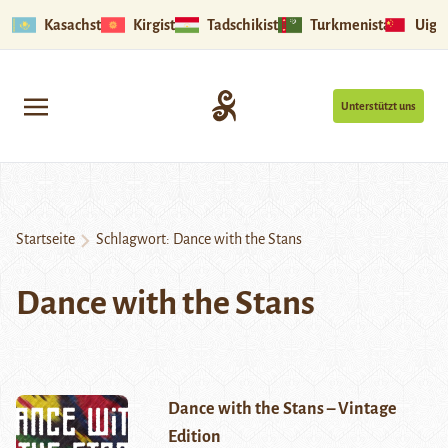
Kasachstan
Kirgistan
Tadschikistan
Turkmenistan
Uigu
Unterstützt uns
Startseite
Schlagwort:
Dance with the Stans
Dance with the Stans
Dance with the Stans – Vintage
Edition