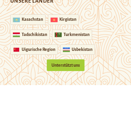
UNSERE LÄNDER
Kasachstan
Kirgistan
Tadschikistan
Turkmenistan
Uigurische Region
Usbekistan
Unterstützt uns