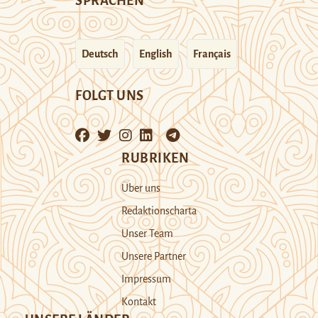
SPRACHEN
Deutsch
English
Français
FOLGT UNS
RUBRIKEN
Über uns
Redaktionscharta
Unser Team
Unsere Partner
Impressum
Kontakt