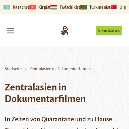
Kasachstan
Kirgistan
Tadschikistan
Turkmenistan
Uigu
Unterstützt uns
Startseite
Zentralasien in Dokumentarfilmen
Zentralasien in
Dokumentarfilmen
In Zeiten von Quarantäne und zu Hause