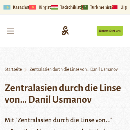
Kasachstan
Kirgistan
Tadschikistan
Turkmenistan
Uigu
Unterstützt uns
Startseite
Zentralasien durch die Linse von… Danil Usmanov
Zentralasien durch die Linse
von… Danil Usmanov
Mit "Zentralasien durch die Linse von..."