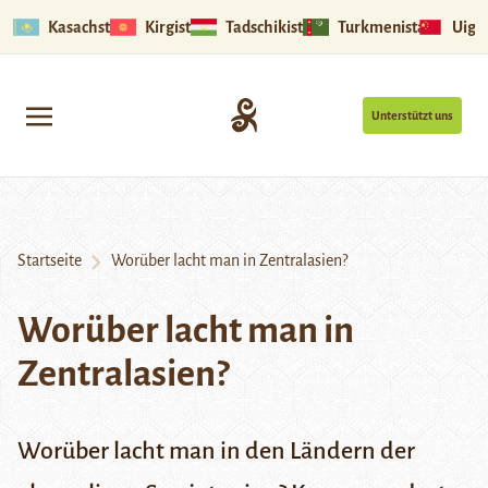
Kasachstan
Kirgistan
Tadschikistan
Turkmenistan
Uigu
Unterstützt uns
Startseite
Worüber lacht man in Zentralasien?
Worüber lacht man in
Zentralasien?
Worüber lacht man in den Ländern der