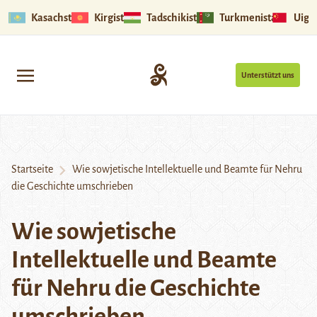
Kasachstan
Kirgistan
Tadschikistan
Turkmenistan
Uigu
Unterstützt uns
Startseite
Wie sowjetische Intellektuelle und Beamte für Nehru
die Geschichte umschrieben
Wie sowjetische
Intellektuelle und Beamte
für Nehru die Geschichte
umschrieben