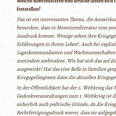
Welche Kontinuitäten und Brüche lassen sich 
feststellen?
Das ist ein interessantes Thema, die Auswirkung
bemerken, dass in Memoirenliteratur eine po
Ausdruck kommt. Wenige sehen ihre Kriegsgefa
Erfahrungen in ihrem Leben“. Auch bei expliz
Lagerkommandanten und Wachmannschaften ble
zumindest ambivalent. Wie hat sich das auf 
ausgewirkt? Hat das eine Rolle in Familien ges
Kriegsgefangenen dann die aktuellen Kriegsg
In der Öffentlichkeit hat der 2. Weltkrieg das 
Gedenkveranstaltungen zum 1. Weltkrieg ist da
sicherlich auch politische Gründe, da die Kri
Rechtfertigungsdruck waren, dass sie aufgeg