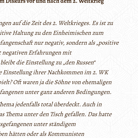
im Diskurs vor und nach dem 2. Weltkrieg
en auf die Zeit des 2. Weltkrieges. Es ist zu
sitive Haltung zu den Einheimischen zum
ngenschaft nur negativ, sondern als „positive
it negativen Erfahrungen mit
ibt die Einstellung zu „den Russen“
die Einstellung ihrer Nachkommen im 2. WK
pielt? Oft waren ja die Söhne von ehemaligen
efangenen unter ganz anderen Bedingungen.
Thema jedenfalls total überdeckt. Auch in
s Thema unter den Tisch gefallen. Das hatte
egsgefangenen unter ständigem
eben hätten oder als Kommunisten