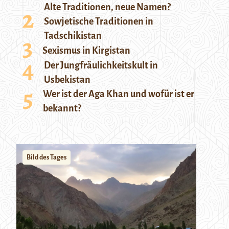
Alte Traditionen, neue Namen?
Sowjetische Traditionen in
Tadschikistan
Sexismus in Kirgistan
Der Jungfräulichkeitskult in
Usbekistan
Wer ist der Aga Khan und wofür ist er
bekannt?
Bild des Tages