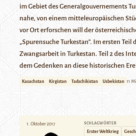
im Gebiet des Generalgouvernements Turk
nahe, von einem mitteleuropäischen Stüc
vor Ort erforschen will der österreichisch
„
Spurensuche Turkestan
“.
Im
ersten Teil
d
Zwangsarbeit in Turkestan. Teil 2 des In
dem Gedenken an diese historischen Er
Kasachstan
Kirgistan
Tadschikistan
Usbekistan
11 M
SCHLAGWÖRTER
1. Oktober 2017
Erster Weltkrieg
Gesch