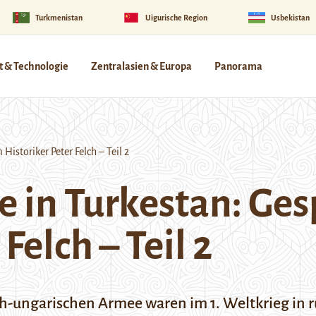
Turkmenistan
Uigurische Region
Usbekistan
 & Technologie
Zentralasien & Europa
Panorama
istoriker Peter Felch – Teil 2
 in Turkestan: Ge
Felch – Teil 2
ch-ungarischen Armee waren im 1. Weltkrieg in 