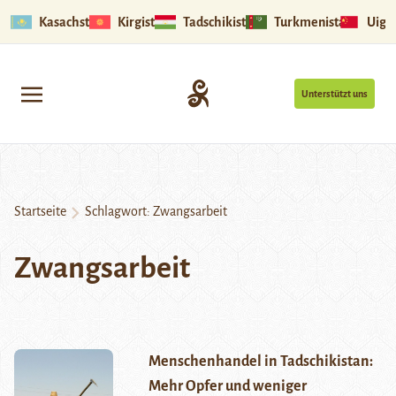
Kasachstan
Kirgistan
Tadschikistan
Turkmenistan
Uigu
Unterstützt uns
Startseite
Schlagwort:
Zwangsarbeit
Zwangsarbeit
Menschenhandel in Tadschikistan:
Mehr Opfer und weniger