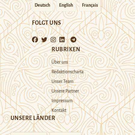
Deutsch
English
Français
FOLGT UNS
RUBRIKEN
Über uns
Redaktionscharta
Unser Team
Unsere Partner
Impressum
Kontakt
UNSERE LÄNDER