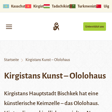
Kasachstan
Kirgistan
Tadschikistan
Turkmenistan
Uigu
Unterstützt uns
Startseite
Kirgistans Kunst – Ololohaus
Kirgistans Kunst – Ololohaus
Kirgistans Hauptstadt Bischkek hat eine
künstlerische Keimzelle – das
Ololohaus
.