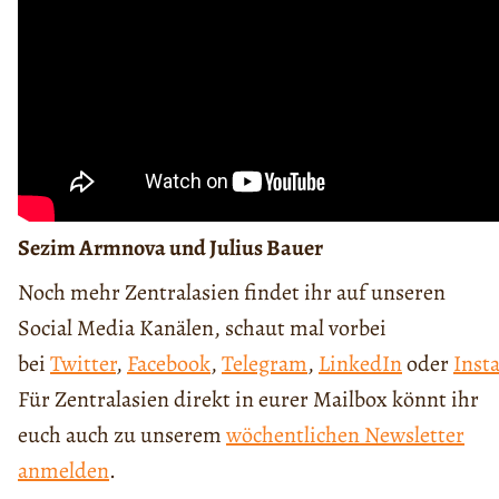
Sezim Armnova und Julius Bauer
Noch mehr Zentralasien findet ihr auf unseren
Social Media Kanälen, schaut mal vorbei
bei
Twitter
,
Facebook
,
Telegram
,
LinkedIn
oder
Inst
Für Zentralasien direkt in eurer Mailbox könnt ihr
euch auch zu unserem
wöchentlichen Newsletter
anmelden
.