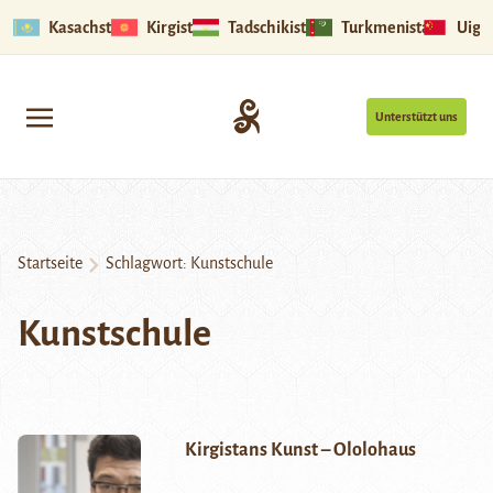
Kasachstan
Kirgistan
Tadschikistan
Turkmenistan
Uigu
Unterstützt uns
Startseite
Schlagwort:
Kunstschule
Kunstschule
Kirgistans Kunst – Ololohaus