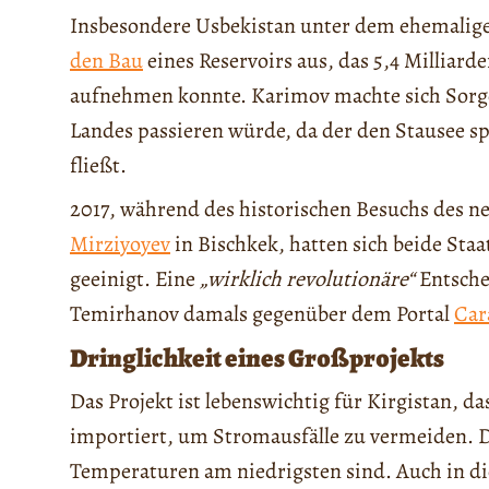
Insbesondere Usbekistan unter dem ehemalig
den Bau
eines Reservoirs aus, das 5,4 Milliar
aufnehmen konnte. Karimov machte sich Sorge
Landes passieren würde, da der den Stausee s
fließt.
2017, während des historischen Besuchs des 
Mirziyoyev
in Bischkek, hatten sich beide St
geeinigt. Eine
„wirklich revolutionäre“
Entsche
Temirhanov damals gegenüber dem Portal
Car
Dringlichkeit eines Großprojekts
Das Projekt ist lebenswichtig für Kirgistan, d
importiert, um Stromausfälle zu vermeiden. Di
Temperaturen am niedrigsten sind. Auch in d