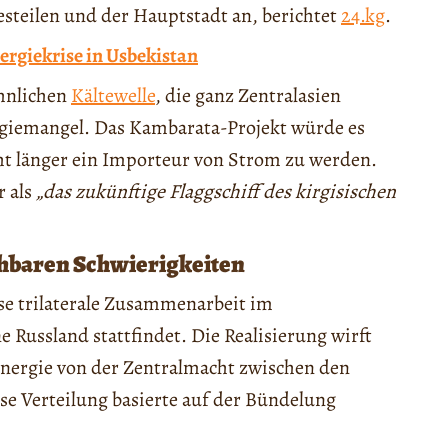
steilen und der Hauptstadt an, berichtet
24.kg
.
ergiekrise in Usbekistan
öhnlichen
Kältewelle
, die ganz Zentralasien
rgiemangel. Das Kambarata-Projekt würde es
ht länger ein Importeur von Strom zu werden.
r als
„das zukünftige Flaggschiff des kirgisischen
ehbaren Schwierigkeiten
ose trilaterale Zusammenarbeit im
 Russland stattfindet. Die Realisierung wirft
 Energie von der Zentralmacht zwischen den
ese Verteilung basierte auf der Bündelung