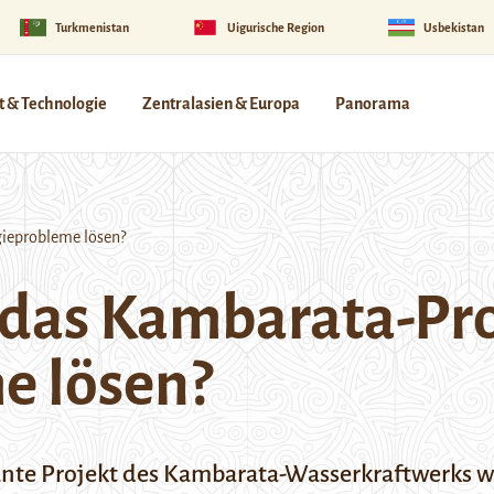
Turkmenistan
Uigurische Region
Usbekistan
 & Technologie
Zentralasien & Europa
Panorama
gieprobleme lösen?
 das Kambarata-Pro
e lösen?
e Projekt des Kambarata-Wasserkraftwerks war