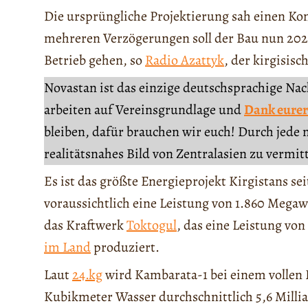
Die ursprüngliche Projektierung sah einen Ko
mehreren Verzögerungen soll der Bau nun 2024
Betrieb gehen, so
Radio Azattyk
, der kirgisis
Novastan ist das einzige deutschsprachige Na
arbeiten auf Vereinsgrundlage und
Dank eurer
bleiben, dafür brauchen wir euch! Durch jede 
realitätsnahes Bild von Zentralasien zu vermit
Es ist das größte Energieprojekt Kirgistans 
voraussichtlich eine Leistung von 1.860 Megawa
das Kraftwerk
Toktogul
, das eine Leistung vo
im Land
produziert.
Laut
24.kg
wird Kambarata-1 bei einem vollen 
Kubikmeter Wasser durchschnittlich 5,6 Milli