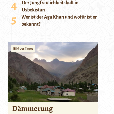
Der Jungfräulichkeitskult in
Usbekistan
Wer ist der Aga Khan und wofür ist er
bekannt?
Bild des Tages
Dämmerung