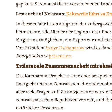
geplante Stromausfälle in verschiedenen Lande
Lest auch auf Novastan:
Kältewelle führt zu En
In diesem Jahr litten aufgrund der außergew
heimsuchte, alle Länder der Region unter Ene
Kirgistan ermöglichen, ein Exporteur und nic
Von Präsident
Sadyr Dschaparow
wird es dahe
Energiesektors“
präsentiert
.
Trilaterale Zusammenarbeit mit abs
Das Kambarata-Projekt ist eine eher beispiell
Energiebereich in Zentralasien, die zudem ohne
aber viele Fragen auf. Zu Sowjetzeiten wurde
zentralasiatischen Republiken verteilt, und di
natürlicher Ressourcen.