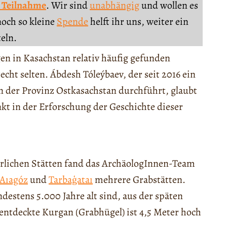
 Teilnahme
. Wir sind
unabhängig
und wollen es
noch so kleine
Spende
helft ihr uns, weiter ein
teln.
en in Kasachstan relativ häufig gefunden
cht selten. Ábdesh Tóleýbaev, der seit 2016 ein
 der Provinz Ostkasachstan durchführt, glaubt
t in der Erforschung der Geschichte dieser
erlichen Stätten fand das ArchäologInnen-Team
Aıagóz
und
Tarbaģataı
mehrere Grabstätten.
destens 5.000 Jahre alt sind, aus der späten
entdeckte Kurgan (Grabhügel) ist 4,5 Meter hoch