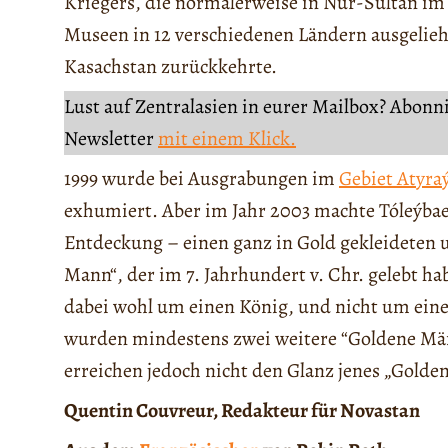
Kriegers, die normalerweise in Nur-Sultan im 
Museen in 12 verschiedenen Ländern ausgelie
Kasachstan zurückkehrte.
Lust auf Zentralasien in eurer Mailbox? Abonn
Newsletter
mit einem Klick.
1999 wurde bei Ausgrabungen im
Gebiet Atyra
exhumiert. Aber im Jahr 2003 machte Tóleýba
Entdeckung – einen ganz in Gold gekleideten
Mann“, der im 7. Jahrhundert v. Chr. gelebt ha
dabei wohl um einen König, und nicht um eine
wurden mindestens zwei weitere “Goldene M
erreichen jedoch nicht den Glanz jenes „Golde
Quentin Couvreur, Redakteur für Novastan