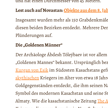
und hat einen Durchmesser von 45 Metern.
Lest auch auf Novastan:
Objekte aus dem 8. Ja
Insgesamt wurden mehr als 150 Grabdenkmäle
diesen beiden Bezirken entdeckt. Mehrere D
Plünderungen auf.
Die „Goldenen Männer“
Der Archäologe Ábdesh Tóleýbaev ist vor allem
„Goldenen Mannes“ bekannt. Ursprünglich bezie
Kurgan von Esik
im Südosten Kasachstans gefu
skythischen
Kriegers im Alter von etwa 18 Jah
Goldgegenständen entdeckt, die ihm seinen 
Symbol des modernen Kasachstan und seine S
Almaty. Wie die kasachstanische Zeitung
The 