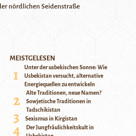
der nördlichen Seidenstraße
MEISTGELESEN
Unter der usbekischen Sonne: Wie
Usbekistan versucht, alternative
Energiequellen zu entwickeln
Alte Traditionen, neue Namen?
Sowjetische Traditionen in
Tadschikistan
Sexismus in Kirgistan
Der Jungfräulichkeitskult in