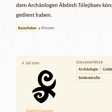
dem Archäologen Ábdesh Tóleýbaev könnt
gedient haben.
Kasachstan
4 Minuten
SCHLAGWÖRTER
6. Juli 2020
Archäologie
Gold
Seidenstraße
Quentin Couvreur