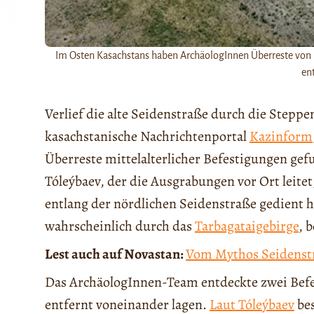
Im Osten Kasachstans haben ArchäologInnen Überreste von m
en
Verlief die alte Seidenstraße durch die Steppe
kasachstanische Nachrichtenportal
Kazinform
Überreste mittelalterlicher Befestigungen g
Tóleýbaev, der die Ausgrabungen vor Ort leite
entlang der nördlichen Seidenstraße gedient h
wahrscheinlich durch das
Tarbagataigebirge
, 
Lest auch auf Novastan:
Vom Mythos Seidenst
Das ArchäologInnen-Team entdeckte zwei Befe
entfernt voneinander lagen.
Laut Tóleýbaev
bes