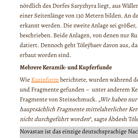
nördlich des Dorfes Saryzhyra liegt, aus Wäll
einer Seitenlänge von 130 Metern bilden. An 
erkannt werden. Die zweite Anlage sei größer
beschrieben. Beide Anlagen, von denen nur Rui
datiert. Dennoch geht Tóleýbaev davon aus, da
erbaut worden sind.
Mehrere Keramik- und Kupferfunde
Wie
Kazinform
berichtete, wurden während d
und Fragmente gefunden – unter anderem Ker
Fragmente von Steinschmuck.
„Wir haben nur
hauptsächlich Fragmente mittelalterlicher K
nicht durchgeführt worden“
, sagte Ábdesh Tó
Novastan ist das einzige deutschsprachige Na