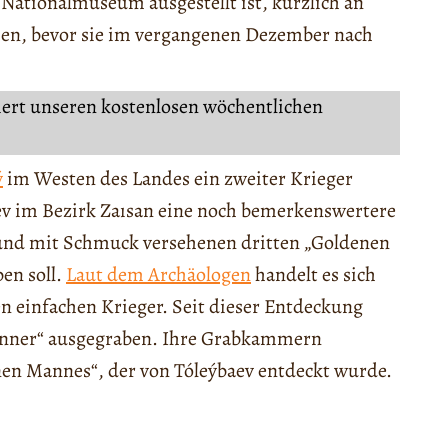
Nationalmuseum ausgestellt ist, kürzlich an
hen, bevor sie im vergangenen Dezember nach
iert unseren kostenlosen wöchentlichen
ý
im Westen des Landes ein zweiter Krieger
ev im Bezirk Zaısan eine noch bemerkenswertere
 und mit Schmuck versehenen dritten „Goldenen
ben soll.
Laut dem Archäologen
handelt es sich
n einfachen Krieger. Seit dieser Entdeckung
änner“ ausgegraben. Ihre Grabkammern
nen Mannes“, der von Tóleýbaev entdeckt wurde.