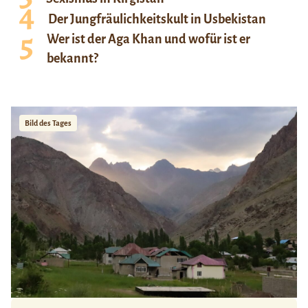
Der Jungfräulichkeitskult in Usbekistan
Wer ist der Aga Khan und wofür ist er
bekannt?
Bild des Tages