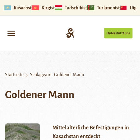
Kasachstan
Kirgistan
Tadschikistan
Turkmenistan
Uigu
Unterstützt uns
Startseite
Schlagwort:
Goldener Mann
Goldener Mann
Mittelalterliche Befestigungen in
Kasachstan entdeckt