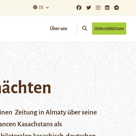
DE
Über uns
Unterstützt uns
mächten
inen Zeitung
in Almaty über seine
hancen Kasachstans als