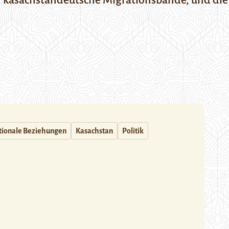
 kasachstandeutsche Migrationsbande, und die 
tionale Beziehungen
Kasachstan
Politik