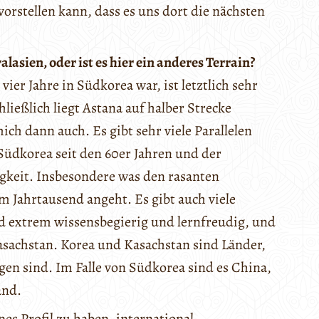
vorstellen kann, dass es uns dort die nächsten
lasien, oder ist es hier ein anderes Terrain?
 vier Jahre in Südkorea war, ist letztlich sehr
hließlich liegt Astana auf halber Strecke
ich dann auch. Es gibt sehr viele Parallelen
Südkorea seit den 60er Jahren und der
gkeit. Insbesondere was den rasanten
m Jahrtausend angeht. Es gibt auch viele
nd extrem wissensbegierig und lernfreudig, und
asachstan. Korea und Kasachstan sind Länder,
en sind. Im Falle von Südkorea sind es China,
and.
es Profil zu haben, international