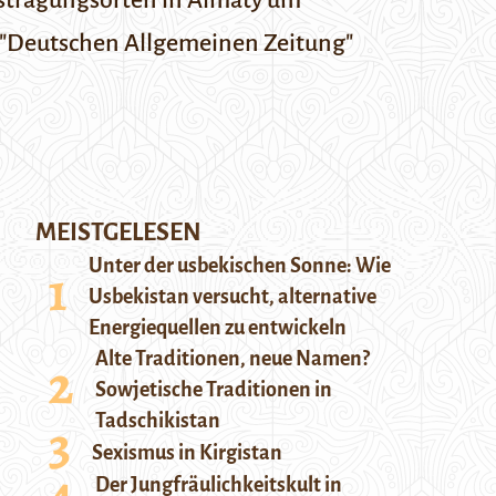
Austragungsorten in Almaty um
"Deutschen Allgemeinen Zeitung"
MEISTGELESEN
Unter der usbekischen Sonne: Wie
Usbekistan versucht, alternative
Energiequellen zu entwickeln
Alte Traditionen, neue Namen?
Sowjetische Traditionen in
Tadschikistan
Sexismus in Kirgistan
Der Jungfräulichkeitskult in