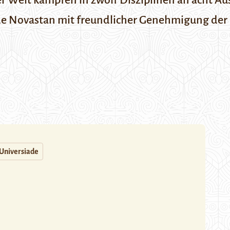
ler Welt kämpfen in zwölf Disziplinen an acht 
rde Novastan mit freundlicher Genehmigung der
Universiade